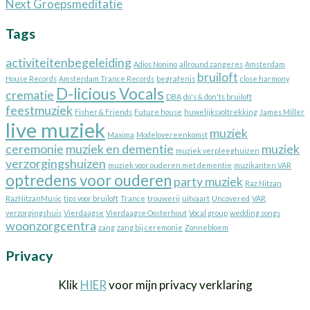
Next
post:
Next
Groepsmeditatie
navigatie
post:
Tags
activiteitenbegeleiding
Adios Nonino
allround zangeres
Amsterdam
bruiloft
House Records
Amsterdam Trance Records
begrafenis
close harmony
D-licious Vocals
crematie
DBA
do's & don'ts bruiloft
feestmuziek
Fisher & Friends
Future house
huwelijksvoltrekking
James Miller
live muziek
muziek
Maxima
Modelovereenkomst
ceremonie
muziek en dementie
muziek
muziek verpleeghuizen
verzorgingshuizen
muziek voor ouderen met dementie
muzikanten VAR
optredens voor ouderen
party muziek
Raz Nitzan
RazNitzanMusic
tips voor bruiloft
Trance
trouwerij
uitvaart
Uncovered
VAR
verzorgingshuis
Vierdaagse
Vierdaagse Oosterhout
Vocal group
wedding songs
woonzorgcentra
zang
zang bij ceremonie
Zonnebloem
Privacy
Klik
HIER
voor mijn privacy verklaring