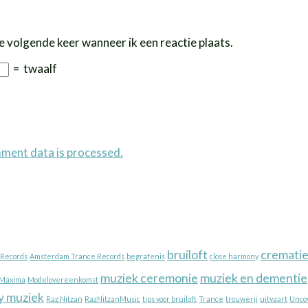
e volgende keer wanneer ik een reactie plaats.
=
twaalf
ment data is processed.
bruiloft
cremati
Records
Amsterdam Trance Records
begrafenis
close harmony
muziek ceremonie
muziek en dementie
Maxima
Modelovereenkomst
y muziek
Raz Nitzan
RazNitzanMusic
tips voor bruiloft
Trance
trouwerij
uitvaart
Unco