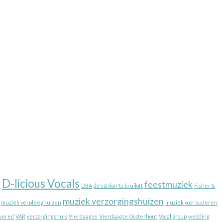
D-licious Vocals
e
feestmuziek
DBA
do's & don'ts bruiloft
Fisher &
muziek verzorgingshuizen
muziek verpleeghuizen
muziek voor ouderen
vered
VAR
verzorgingshuis
Vierdaagse
Vierdaagse Oosterhout
Vocal group
wedding