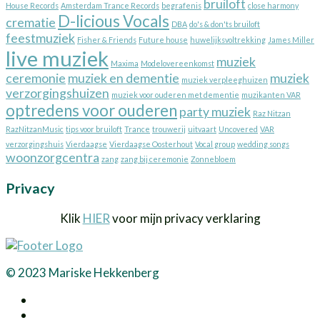
bruiloft
House Records
Amsterdam Trance Records
begrafenis
close harmony
D-licious Vocals
crematie
DBA
do's & don'ts bruiloft
feestmuziek
Fisher & Friends
Future house
huwelijksvoltrekking
James Miller
live muziek
muziek
Maxima
Modelovereenkomst
ceremonie
muziek en dementie
muziek
muziek verpleeghuizen
verzorgingshuizen
muziek voor ouderen met dementie
muzikanten VAR
optredens voor ouderen
party muziek
Raz Nitzan
RazNitzanMusic
tips voor bruiloft
Trance
trouwerij
uitvaart
Uncovered
VAR
verzorgingshuis
Vierdaagse
Vierdaagse Oosterhout
Vocal group
wedding songs
woonzorgcentra
zang
zang bij ceremonie
Zonnebloem
Privacy
Klik
HIER
voor mijn privacy verklaring
© 2023 Mariske Hekkenberg