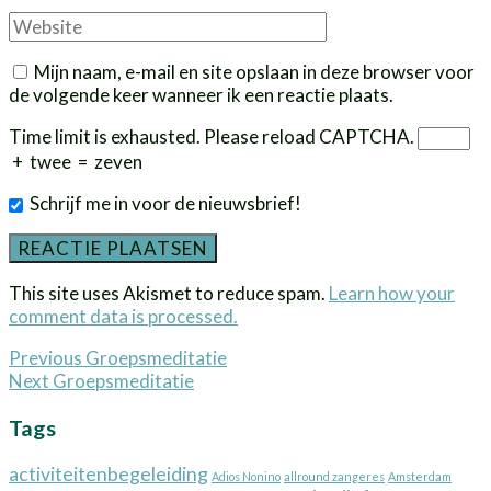
Website
Mijn naam, e-mail en site opslaan in deze browser voor
de volgende keer wanneer ik een reactie plaats.
Time limit is exhausted. Please reload CAPTCHA.
+
twee
=
zeven
Schrijf me in voor de nieuwsbrief!
This site uses Akismet to reduce spam.
Learn how your
comment data is processed.
Bericht
Previous
Previous
Groepsmeditatie
Next
post:
Next
Groepsmeditatie
navigatie
post:
Tags
activiteitenbegeleiding
Adios Nonino
allround zangeres
Amsterdam