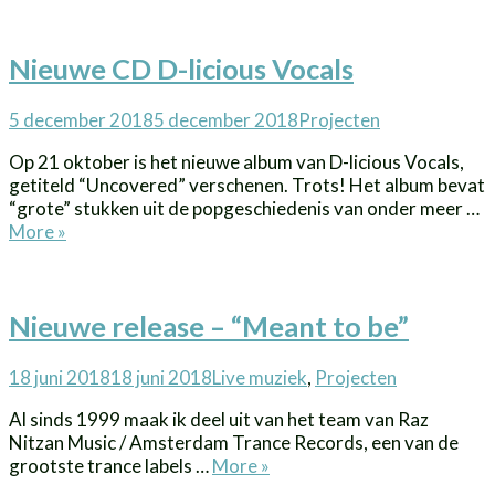
for
you
Nieuwe CD D-licious Vocals
–
het
echte
Posted
Categories
5 december 2018
5 december 2018
Projecten
levensverhaal
on
van
Op 21 oktober is het nieuwe album van D-licious Vocals,
Karen
getiteld “Uncovered” verschenen. Trots! Het album bevat
Carpenter
“grote” stukken uit de popgeschiedenis van onder meer …
Nieuwe
More
»
CD
D-
licious
Nieuwe release – “Meant to be”
Vocals
Posted
Categories
18 juni 2018
18 juni 2018
Live muziek
,
Projecten
on
Al sinds 1999 maak ik deel uit van het team van Raz
Nitzan Music / Amsterdam Trance Records, een van de
Nieuwe
grootste trance labels …
More
»
release