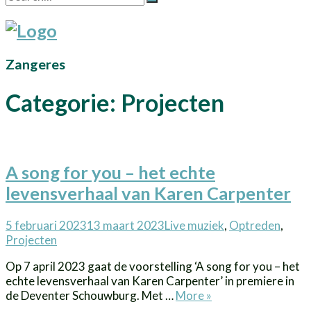
Zangeres
Categorie:
Projecten
A song for you – het echte
levensverhaal van Karen Carpenter
Posted
Categories
5 februari 2023
13 maart 2023
Live muziek
,
Optreden
,
on
Projecten
Op 7 april 2023 gaat de voorstelling ‘A song for you – het
echte levensverhaal van Karen Carpenter’ in premiere in
A
de Deventer Schouwburg. Met …
More
»
song