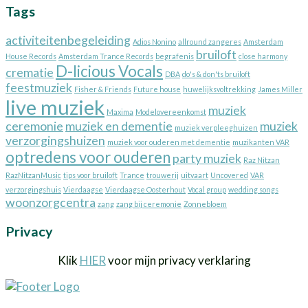
Tags
–
“Meant
to
activiteitenbegeleiding
Adios Nonino
allround zangeres
Amsterdam
be”
bruiloft
House Records
Amsterdam Trance Records
begrafenis
close harmony
D-licious Vocals
crematie
DBA
do's & don'ts bruiloft
feestmuziek
Fisher & Friends
Future house
huwelijksvoltrekking
James Miller
live muziek
muziek
Maxima
Modelovereenkomst
ceremonie
muziek en dementie
muziek
muziek verpleeghuizen
verzorgingshuizen
muziek voor ouderen met dementie
muzikanten VAR
optredens voor ouderen
party muziek
Raz Nitzan
RazNitzanMusic
tips voor bruiloft
Trance
trouwerij
uitvaart
Uncovered
VAR
verzorgingshuis
Vierdaagse
Vierdaagse Oosterhout
Vocal group
wedding songs
woonzorgcentra
zang
zang bij ceremonie
Zonnebloem
Privacy
Klik
HIER
voor mijn privacy verklaring