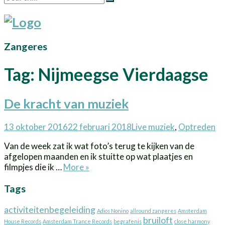
Zangeres
Tag:
Nijmeegse Vierdaagse
De kracht van muziek
Posted
Categories
13 oktober 2016
22 februari 2018
Live muziek
,
Optreden
on
Van de week zat ik wat foto’s terug te kijken van de
afgelopen maanden en ik stuitte op wat plaatjes en
De
filmpjes die ik …
More
»
kracht
Tags
van
muziek
activiteitenbegeleiding
Adios Nonino
allround zangeres
Amsterdam
bruiloft
House Records
Amsterdam Trance Records
begrafenis
close harmony