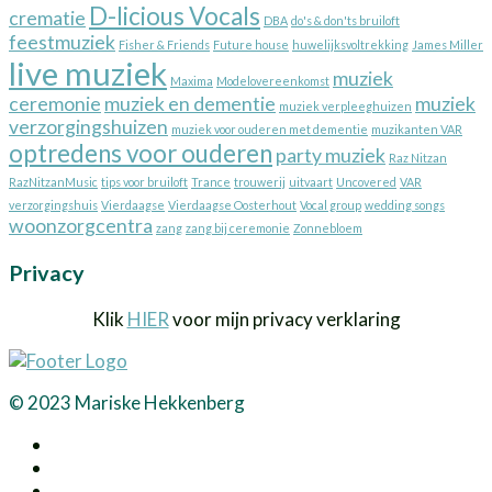
D-licious Vocals
crematie
DBA
do's & don'ts bruiloft
feestmuziek
Fisher & Friends
Future house
huwelijksvoltrekking
James Miller
live muziek
muziek
Maxima
Modelovereenkomst
ceremonie
muziek en dementie
muziek
muziek verpleeghuizen
verzorgingshuizen
muziek voor ouderen met dementie
muzikanten VAR
optredens voor ouderen
party muziek
Raz Nitzan
RazNitzanMusic
tips voor bruiloft
Trance
trouwerij
uitvaart
Uncovered
VAR
verzorgingshuis
Vierdaagse
Vierdaagse Oosterhout
Vocal group
wedding songs
woonzorgcentra
zang
zang bij ceremonie
Zonnebloem
Privacy
Klik
HIER
voor mijn privacy verklaring
© 2023 Mariske Hekkenberg