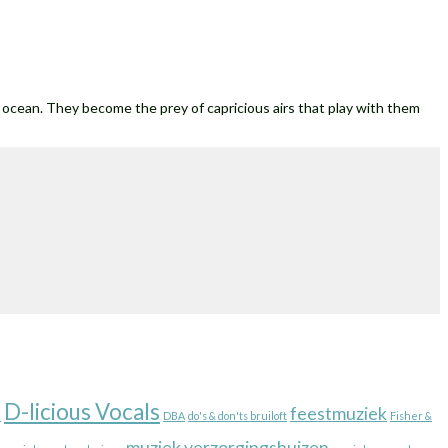
 ocean. They become the prey of capricious airs that play with them
D-licious Vocals
e
feestmuziek
DBA
do's & don'ts bruiloft
Fisher &
muziek verzorgingshuizen