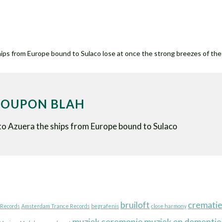
ips from Europe bound to Sulaco lose at once the strong breezes of the
 COUPON BLAH
to Azuera the ships from Europe bound to Sulaco
bruiloft
cremati
Records
Amsterdam Trance Records
begrafenis
close harmony
muziek ceremonie
muziek en dementie