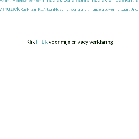
Maxima
Modelovereenkomst
y muziek
Raz Nitzan
RazNitzanMusic
tips voor bruiloft
Trance
trouwerij
uitvaart
Unco
Klik
HIER
voor mijn privacy verklaring