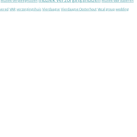
muziek verpleeghuizen
muziek voor ouderen
vered
VAR
verzorgingshuis
Vierdaagse
Vierdaagse Oosterhout
Vocal group
wedding