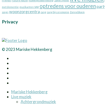
Friends
Future house
huwelijksvoltrekking
James Miller
optredens voor ouderen
part
met dementie
muzikanten VAR
woonzorgcentra
songs
zang
zang bij ceremonie
Zonnebloem
Privacy
© 2023 Mariske Hekkenberg
Mariske Hekkenberg
Live muziek
Achtergrondmuziek