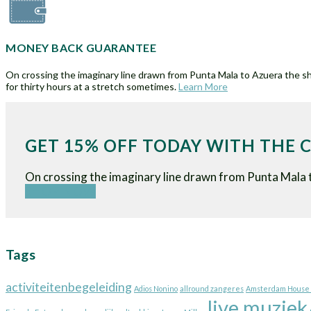
MONEY BACK GUARANTEE
On crossing the imaginary line drawn from Punta Mala to Azuera the sh
for thirty hours at a stretch sometimes.
Learn More
GET 15% OFF TODAY WITH THE
On crossing the imaginary line drawn from Punta Mala 
SHOP NOW
Tags
activiteitenbegeleiding
Adios Nonino
allround zangeres
Amsterdam House 
live muziek