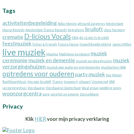
Tags
activiteitenbegeleiding
Adios Nonino
allround zangeres
Amsterdam
bruiloft
House Records
Amsterdam Trance Records
begrafenis
close harmony
D-licious Vocals
crematie
DBA
do's & don'ts bruiloft
feestmuziek
Fisher & Friends
Future house
huwelijksvoltrekking
James Miller
live muziek
muziek
Maxima
Modelovereenkomst
ceremonie
muziek en dementie
muziek
muziek verpleeghuizen
verzorgingshuizen
muziek voor ouderen met dementie
muzikanten VAR
optredens voor ouderen
party muziek
Raz Nitzan
RazNitzanMusic
tips voor bruiloft
Trance
trouwerij
uitvaart
Uncovered
VAR
verzorgingshuis
Vierdaagse
Vierdaagse Oosterhout
Vocal group
wedding songs
woonzorgcentra
zang
zang bij ceremonie
Zonnebloem
Privacy
Klik
HIER
voor mijn privacy verklaring